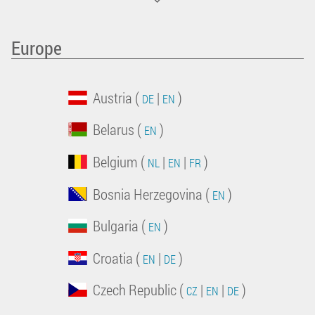
Europe
Austria (
|
)
DE
EN
Belarus (
)
EN
Belgium (
|
|
)
NL
EN
FR
Bosnia Herzegovina (
)
EN
Bulgaria (
)
EN
Croatia (
|
)
EN
DE
Czech Republic (
|
|
)
CZ
EN
DE