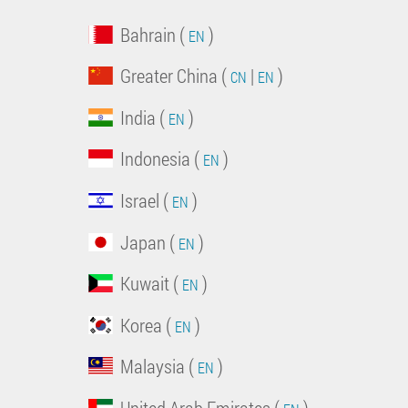
Bahrain (
)
EN
Greater China (
|
)
CN
EN
India (
)
EN
Indonesia (
)
EN
Israel (
)
EN
Japan (
)
EN
Kuwait (
)
EN
Korea (
)
EN
Malaysia (
)
EN
United Arab Emirates (
)